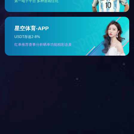
2022年
展望未来
腾展科技自成立以来不断优化先进的服务管理体系、高交付能力及扎
实的技术储备和持续创新能力，多年来保持着与众多业界领先IT厂商
紧密合作，先后成为绿盟金牌代理、H3C金牌代理、信锐金牌经销商、
华为认证经销商、维谛合作伙伴、申瓯金牌代理、博科经销商等。
首页
解决方案
弱电系统建设及智能化系统
信息安全整体解决方案
开云手机
官方版在线入口
安全无线网络建设方案
智能化机房建设及动
环监测
分支组网及移动办公
智能化组网解决方案
新闻资讯
公司新闻
行业新闻
工程案例
国内案例
国外案例
关于我们