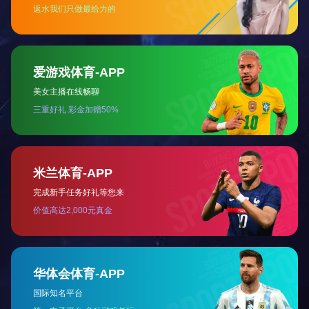
HISTORY
2013年
企业成立
开云手机官方版在线入口（以下简称腾展科技）成立于2013年，总部
在广州。
2015年
企业发展
公司一直坚持“以各尸为中心，服务只有起点，满意没有终点”为企业使
命，依托多年的行业经验，以客户需求为导向，用优质产品、专业技
术和完善服务为依托，为客户提供专业的、前瞻性的新IT信息技术解
决方案，帮助客户降低运营成本，提高生产效率，快速应对市场变
化，发挥竞争优势。