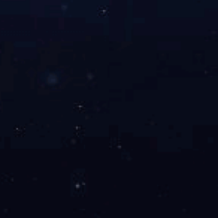
公司简介
企业文化
荣誉资质
发展历程
合作品牌
开云(中国)
开云手机官方版在线入口
服务热线：
020-87566596
地址：
广州市萝岗区科学城科学大道绿地中央广场E栋2716室
版权所有：开云手机官方版在线入口
粤ICP备2022062526号
网站
建设：中企动力
广州
SEO标签
XINGKONG.COM
|
安博站·官方版网站登录入口
|
星空官方网